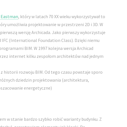
. Eastman
, który w latach 70 XX wieku wykorzystywał to
tóry umożliwia projektowanie w przestrzeni 2D i 3D. W
pierwszą wersję Archicada. Jako pierwszy wykorzystuje
 IFC (International Foundation Class). Dzięki niemu
programami BIM. W 1997 kolejna wersja Archicad
zez internet kilku zespołom architektów nad jednym
z historii rozwoju BIM. Od tego czasu powstaje sporo
żnych dziedzin projektowania (architektura,
 oszacowanie energetyczne)
tem w stanie bardzo szybko robić warianty budynku. Z