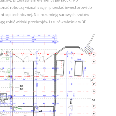
, dachy), przestawiam elementy jak klocki. Po
nać roboczą wizualizację i przesłać inwestorowi do
entacji technicznej. Nie rozumieją surowych rzutów
gę robić widoki przekrojów i rzutów właśnie w 3D.