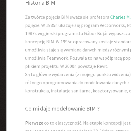
Historia BIM
Za twórce pojęcia BIM uważa sie profesora
Charles M
pojęcie. W 1985r. ukazuje się program Vectorworks, k
1987r. węgierski programista Gábor Bojár wypuszcza 
koncepcję BIM. W 1995r. opracowany zostaje standard
umożliwia staje się wymiana danych miedzy różnymi 
umożliwia Teamwork. Pozwala to na współpracę popr
plikiem projektu. W 2000r. powstaje Revit.
Są to główne wydarzenia (z mojego punktu widzenia) 
różnego oprogramowania do modelowania danych z ró
konstrukcja, instalacje sanitarne, kosztorysowanie,
Co mi daje modelowanie BIM ?
Pierwsze
co to elastyczność. Na etapie koncepcji jes