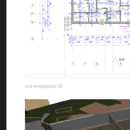
rzut kondygnacji 2D