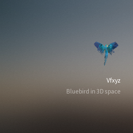
Vfxyz
Bluebird in 3D space