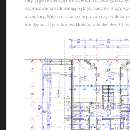
racji tego że operuję na modelach 3D ( ściany, stropy
wypracowaniu zadowalającej bryły budynku mogę wyko
akceptacji. Większość ludzi nie potrafi czytać dokum
kondygnacji i przekrojów. Modelując budynek w 3D mo