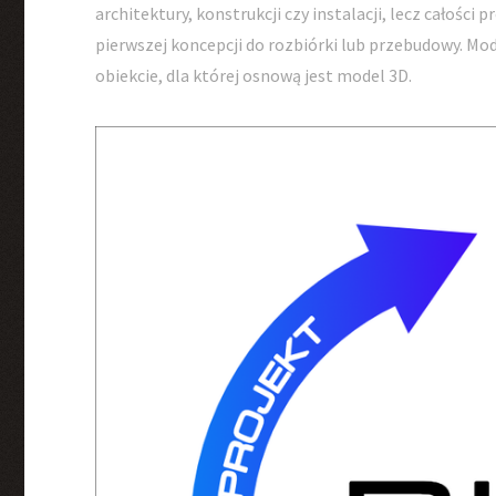
architektury, konstrukcji czy instalacji, lecz całości
pierwszej koncepcji do rozbiórki lub przebudowy. M
obiekcie, dla której osnową jest model 3D.