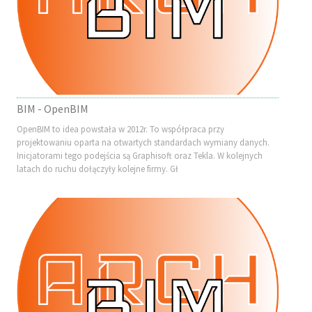
BIM - OpenBIM
OpenBIM to idea powstała w 2012r. To współpraca przy
projektowaniu oparta na otwartych standardach wymiany danych.
Inicjatorami tego podejścia są Graphisoft oraz Tekla. W kolejnych
latach do ruchu dołączyły kolejne firmy. Gł