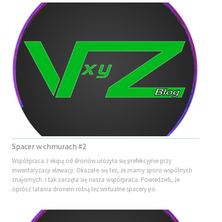
Spacer w chmurach #2
Współpraca z ekipą od dronów ułożyła się prefekcyjnie przy
inwentaryzacji elewacji. Okazało się też, że mamy sporo wspólnych
znajomych. I tak zaczęła się nasza współpraca. Powiedzieli, że
oprócz latania dronem robią też wirtualne spacery po