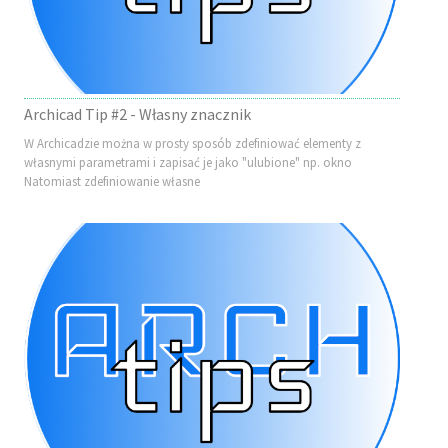
Archicad Tip #2 - Własny znacznik
W Archicadzie można w prosty sposób zdefiniować elementy z
własnymi parametrami i zapisać je jako "ulubione" np. okno
Natomiast zdefiniowanie własne