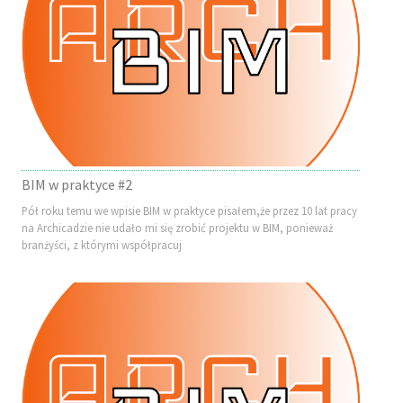
BIM w praktyce #2
Pół roku temu we wpisie BIM w praktyce pisałem,że przez 10 lat pracy
na Archicadzie nie udało mi się zrobić projektu w BIM, ponieważ
branżyści, z którymi współpracuj