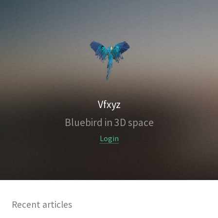
Vfxyz
Bluebird in 3D space
Login
Recent articles