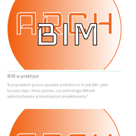
BIM w praktyce
W poprzednim poście opisałem pokrótce co to jest BIM i jakie
korzyści daje. I teraz pytanie, czy technologia BIM jest
wykorzystywana w teraźniejszym projektowaniu?