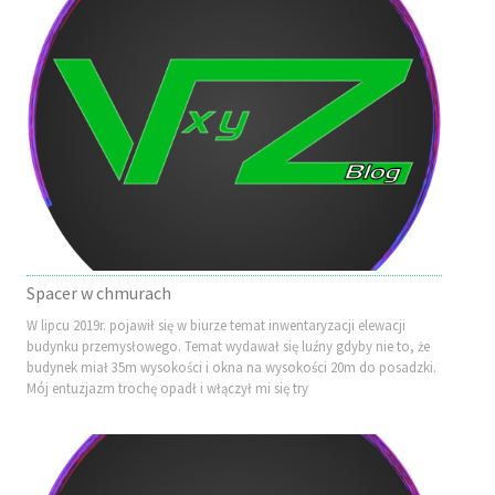
Spacer w chmurach
W lipcu 2019r. pojawił się w biurze temat inwentaryzacji elewacji
budynku przemysłowego. Temat wydawał się luźny gdyby nie to, że
budynek miał 35m wysokości i okna na wysokości 20m do posadzki.
Mój entuzjazm trochę opadł i włączył mi się try