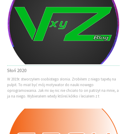
Słoń 2020
W 2019r. stworzyłem osobistego słonia. Zrobiłem z niego tapetę na
pulpit. To miał być mój motywator do nauki nowego
oprogramowania. Jak mi się nic nie chciało to on patrzył na mnie, a
ja na niego. Wybierałem wtedy któreś kółko i leciałem z t