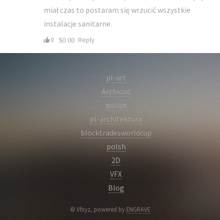
miał czas to postaram się wrzucić wszystkie
instalacje sanitarne.
0
$0.00
Reply
pl-art
Archicad
polish
pl-architektura
blocktradesworldcup
polsh
2D
VFX
Blog
© Vfxyz, powered by
ENGRAVE