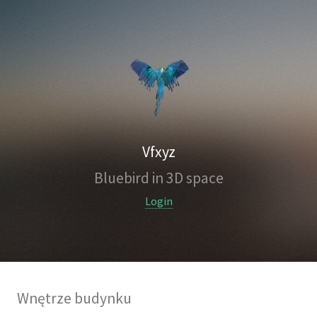
Vfxyz
Bluebird in 3D space
Login
Wnętrze budynku