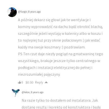
@fangir,
8 years ago
A później dekarz się głowi jak te wentylacje i
kominy wyprowadzić na dachu bądź obrobić blachą,
szczególnie jeżeli wystają w kalenicy albo w koszu i
to najlepiej tuż przy oknie połaciowym :) jak widać
każdy ma swoje koszmary :) pozdrawiam.
PS Ten rzut daje niezły pogląd na gmatwaninę tego
wszystkiego, brakuje jeszcze tylko centralnego w
podłogach i instalacji elektrycznej do pełnej i
niezrozumiałej pajęczyny.
0
$0.00
Reply
@lelon,
8 years ago
Na razie tylko to dostałem od instalatora. Jak
dostanę resztę i korektę od konstruktora i będę